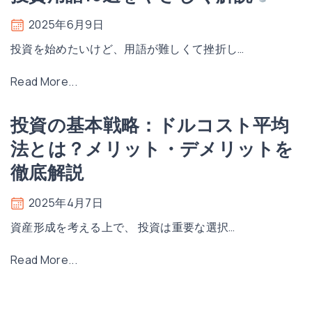
フ
レ
2025年6月9日
と
投資を始めたいけど、用語が難しくて挫折し
…
は
？
"
Read More...
初
【
心
初
投資の基本戦略：ドルコスト平均
者
心
法とは？メリット・デメリットを
で
者
徹底解説
も
向
わ
け
2025年4月7日
か
】
資産形成を考える上で、 投資は重要な選択
…
る
今
「
さ
"
Read More...
お
ら
投
金
聞
資
の
け