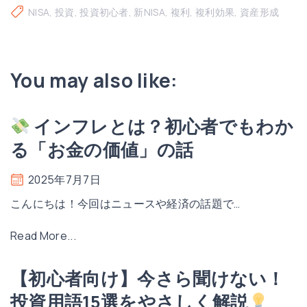
NISA
投資
投資初心者
新NISA
複利
複利効果
資産形成
You may also like:
インフレとは？初心者でもわか
る「お金の価値」の話
2025年7月7日
こんにちは！今回はニュースや経済の話題で
…
"
Read More...
イ
【初心者向け】今さら聞けない！
ン
投資用語15選をやさしく解説