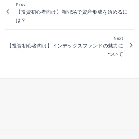
の
価
Prev
な
基
【投資初心者向け】新NISAで資産形成を始めるに
値
い
本
は？
」
！
戦
の
投
略
話
Next
資
：
【投資初心者向け】インデックスファンドの魅力に
"
用
ド
ついて
語
ル
1
コ
5
ス
選
ト
を
平
や
均
さ
法
し
と
く
は
解
？