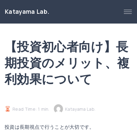
S
Katayama Lab.
k
i
p
t
【投資初心者向け】長
o
c
期投資のメリット、複
o
n
利効果について
t
e
n
t
Read Time:
1
min.
Katayama Lab.
投資は長期視点で行うことが大切です。