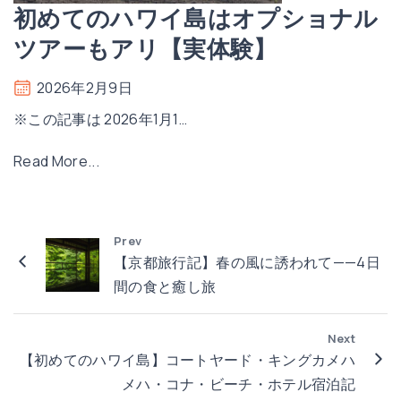
ワ
初めてのハワイ島はオプショナル
人
イ
で
ツアーもアリ【実体験】
島
約
到
8
2026年2月9日
着
6
※この記事は 2026年1月1
…
ま
万
で
円
"
Read More...
の
の
初
流
リ
め
れ
ア
て
Prev
｜
ル
の
【京都旅行記】春の風に誘われて——4日
ホ
内
ハ
間の食と癒し旅
ノ
訳
ワ
ル
を
イ
Next
ル
完
島
【初めてのハワイ島】コートヤード・キングカメハ
乗
全
は
メハ・コナ・ビーチ・ホテル宿泊記
り
公