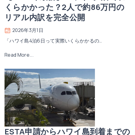
くらかかった？2人で約86万円の
リアル内訳を完全公開
2026年3月1日
「ハワイ島4泊6日って実際いくらかかるの
…
"
Read More...
【
2
0
2
6
年
最
新
】
ESTA申請からハワイ島到着までの