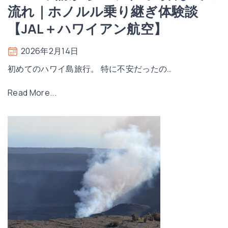
ハ
流れ｜ホノルル乗り継ぎ体験談
ワ
【JAL＋ハワイアン航空】
イ
島
2026年2月14日
4
初めてのハワイ島旅行。 特に不安だったの
…
泊
6
"
Read More...
日
E
い
S
く
T
ら
A
か
申
か
請
っ
か
た
ら
？
ハ
2