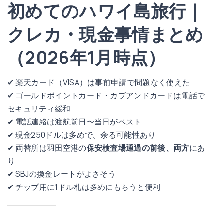
初めてのハワイ島旅行｜
クレカ・現金事情まとめ
（2026年1月時点）
✔ 楽天カード（VISA）は事前申請で問題なく使えた
✔ ゴールドポイントカード・カブアンドカードは電話で
セキュリティ緩和
✔ 電話連絡は渡航前日〜当日がベスト
✔ 現金250ドルは多めで、余る可能性あり
✔ 両替所は羽田空港の
保安検査場通過の前後、両方
にあ
り
✔ SBJの換金レートがよさそう
✔ チップ用に1ドル札は多めにもらうと便利