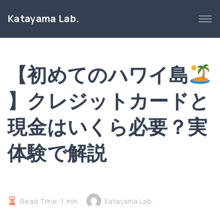
S
Katayama Lab.
k
i
p
t
【初めてのハワイ島
o
c
】クレジットカードと
o
n
現金はいくら必要？実
t
e
体験で解説
n
t
Read Time:
1
min.
Katayama Lab.